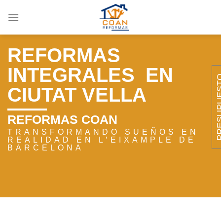
Saltar
al
contenido
REFORMAS
INTEGRALES
EN
PRESUP
CIUTAT VELLA
REFORMAS COAN
TRANSFORMANDO SUEÑOS EN
REALIDAD EN L’EIXAMPLE DE
BARCELONA