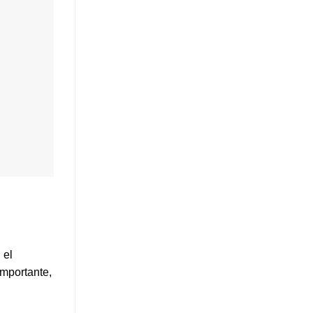
 el
importante,