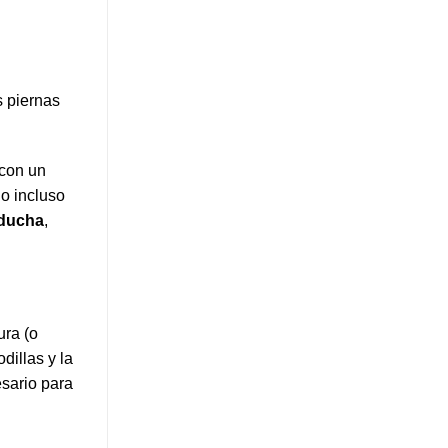
s piernas
 con un
do incluso
 ducha
,
ura (o
dillas y la
esario para