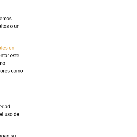
 hemos
ltos o un
ales en
ntar este
ómo
ayores como
 edad
el uso de
engan su