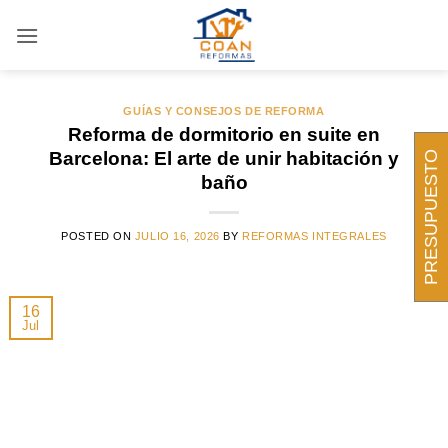
Saltar
al
ARCHIVOS DE CATEGORÍA:
GUÍAS Y CONSEJOS
DE REFORMA
contenido
GUÍAS Y CONSEJOS DE REFORMA
Reforma de dormitorio en suite en
Barcelona: El arte de unir habitación y
PRESUPUESTO
baño
POSTED ON
JULIO 16, 2026
BY
REFORMAS INTEGRALES
16
Jul