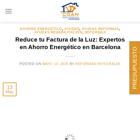
Saltar
al
ARCHIVOS DE CATEGORÍA:
AYUDAS
contenido
AHORRO ENERGÉTICO
,
AYUDAS
,
AYUDAS REFORMAS
,
AYUDAS REHABILITACIÓN
,
REFORMAS
Reduce tu Factura de la Luz: Expertos
en Ahorro Energético en Barcelona
PRESUPUESTO
POSTED ON
MAYO 13, 2025
BY
REFORMAS INTEGRALES
13
May