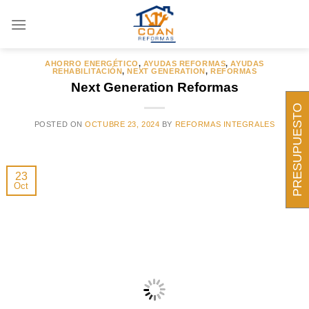
Saltar
al
ARCHIVOS DE CATEGORÍA:
NEXT GENERATION
contenido
AHORRO ENERGÉTICO
,
AYUDAS REFORMAS
,
AYUDAS
REHABILITACIÓN
,
NEXT GENERATION
,
REFORMAS
Next Generation Reformas
PRESUPUESTO
POSTED ON
OCTUBRE 23, 2024
BY
REFORMAS INTEGRALES
23
Oct