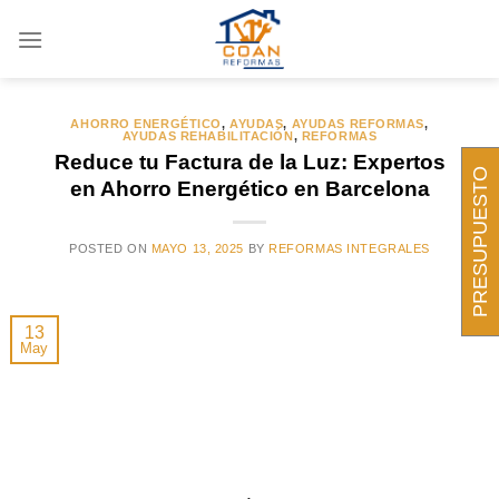
Saltar
al
ARCHIVOS DE CATEGORÍA:
AHORRO
ENERGÉTICO
contenido
AHORRO ENERGÉTICO
,
AYUDAS
,
AYUDAS REFORMAS
,
AYUDAS REHABILITACIÓN
,
REFORMAS
Reduce tu Factura de la Luz: Expertos
PRESUPUESTO
en Ahorro Energético en Barcelona
POSTED ON
MAYO 13, 2025
BY
REFORMAS INTEGRALES
13
May