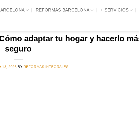
BARCELONA
REFORMAS BARCELONA
+ SERVICIOS
IVOS DE ETIQUETAS:
REFORMAS DE ACCESIBI
 Y CONSEJOS DE REFORMA
 Cómo adaptar tu hogar y hacerlo má
seguro
 18, 2026
BY
REFORMAS INTEGRALES