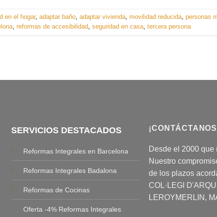
d en el hogar
,
adaptar baño
,
adaptar vivienda
,
movilidad reducida
,
personas 
elona
,
reformas de accesibilidad
,
seguridad en casa
,
tercera persona
¡CONTÁCTANOS
SERVICIOS DESTACADOS
Desde el 2000 que 
Reformas Integrales en Barcelona
Nuestro compromiso 
Reformas Integrales Badalona
de los plazos acor
COL·LEGI D'ARQ
Reformas de Cocinas
LEROYMERLIN, M
Oferta -4% Reformas Integrales