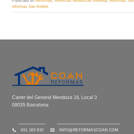
Publicado en
Reformas
,
Reformas revalorizan vivienda
,
Reformas San
reformas San Andrés
Carrer del General Mendoza 16, Local 3
08035 Barcelona
651 165 910
INFO@REFORMASCOAN.COM