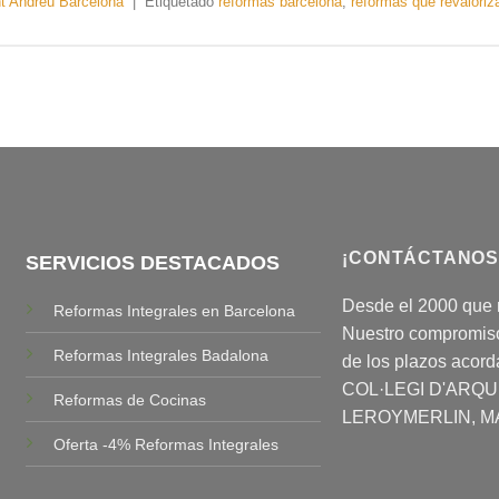
t Andreu Barcelona
|
Etiquetado
reformas barcelona
,
reformas que revaloriz
¡CONTÁCTANOS
SERVICIOS DESTACADOS
Desde el 2000 que 
Reformas Integrales en Barcelona
Nuestro compromiso 
Reformas Integrales Badalona
de los plazos acor
COL·LEGI D'ARQ
Reformas de Cocinas
LEROYMERLIN, M
Oferta -4% Reformas Integrales