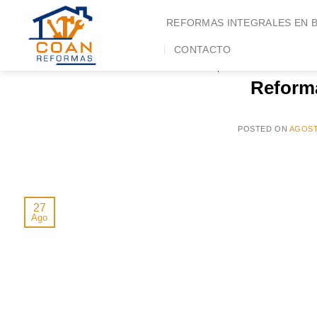
Saltar
REFORMAS INTEGRALES EN 
al
ARCHIVOS 
contenido
CONTACTO
REFORMAS
,
REFORMAS REVALORIZ
Reform
POSTED ON
AGOST
27
Ago