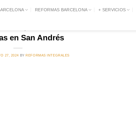
BARCELONA
REFORMAS BARCELONA
+ SERVICIOS
DE ETIQUETAS:
REFORMAS QUE REVALORIZAN
AN VIVIENDA
,
REFORMAS SANT ANDREU BARCELONA
as en San Andrés
O 27, 2024
BY
REFORMAS INTEGRALES